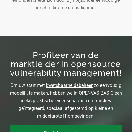
en onderscheidt zich door zijn bijzonder eenvoudige
ingebruikname en bediening.
Profiteer van de
marktleider in opensource
vulnerability management!
Om uw start met
kwetsbaarheidsbeheer
zo eenvoudig
mogelijk te maken, hebben we in OPENVAS BASIC een
reeks praktische eigenschappen en functies
geïntegreerd, speciaal afgestemd op kleine en
middelgrote IT-omgevingen.
O
O
O