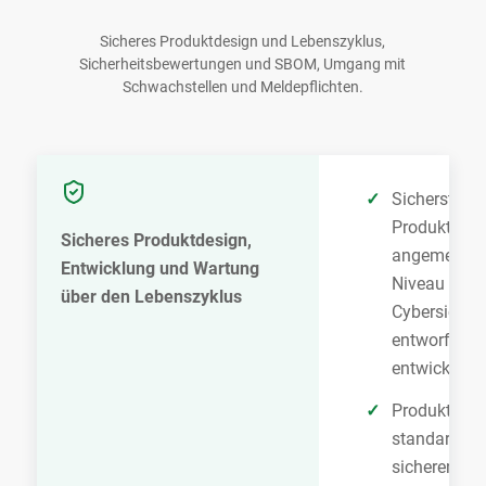
Sicheres Produktdesign und Lebenszyklus,
Sicherheitsbewertungen und SBOM, Umgang mit
Schwachstellen und Meldepflichten.
Sicherstelle
Produkte mi
Sicheres Produktdesign,
angemesse
Entwicklung und Wartung
Niveau an
über den Lebenszyklus
Cybersicherh
entworfen u
entwickelt 
Produkte mit
standardmä
sicheren