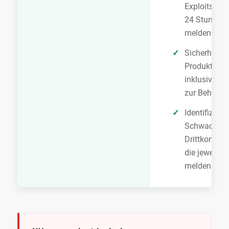
Exploits inn
24 Stunden
melden
Sicherheitsv
Produktnutz
inklusive 
zur Behebu
Identifizierte
Schwachstel
Drittkompon
die jeweilig
melden