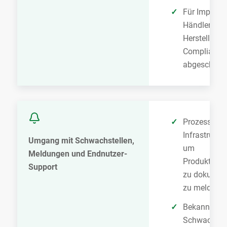
Für Importe
Händler prüf
Hersteller al
Compliance-
abgeschloss
Prozesse un
Infrastruktu
Umgang mit Schwachstellen,
um
Meldungen und Endnutzer-
Produktschw
Support
zu dokument
zu melden
Bekannte
Schwachstel