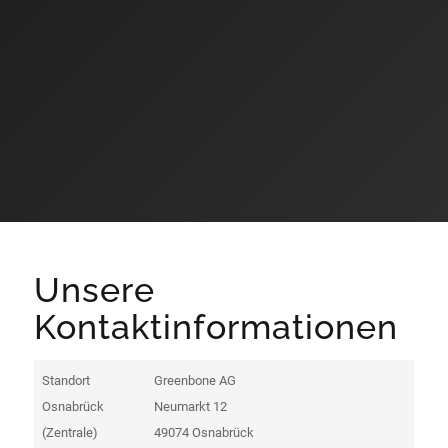
Unsere
Kontaktinformationen
Standort
Greenbone AG
Osnabrück
Neumarkt 12
(Zentrale)
49074 Osnabrück