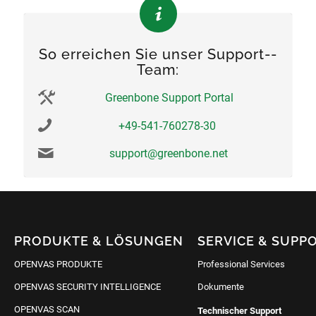
So errei­chen Sie un­ser Sup­port-­
Team:
Greenbone Support Portal
+49-­541-­760278-­30
sup­port@­green­bone­.net
PRODUKTE & LÖSUNGEN
SERVICE & SUPP
OPENVAS PRODUKTE
Professional Services
OPENVAS SECURITY INTELLIGENCE
Dokumente
OPENVAS SCAN
Technischer Support