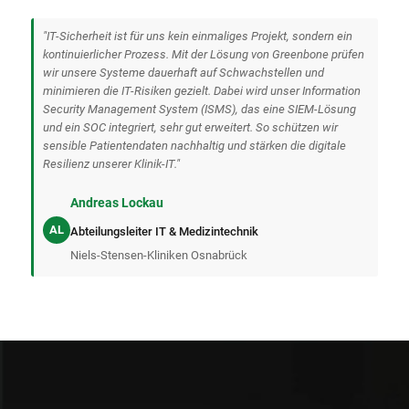
"IT-Sicherheit ist für uns kein einmaliges Projekt, sondern ein
kontinuierlicher Prozess. Mit der Lösung von Greenbone prüfen
wir unsere Systeme dauerhaft auf Schwachstellen und
minimieren die IT-Risiken gezielt. Dabei wird unser Information
Security Management System (ISMS), das eine SIEM-Lösung
und ein SOC integriert, sehr gut erweitert. So schützen wir
sensible Patientendaten nachhaltig und stärken die digitale
Resilienz unserer Klinik-IT."
Andreas Lockau
AL
Abteilungsleiter IT & Medizintechnik
Niels-Stensen-Kliniken Osnabrück