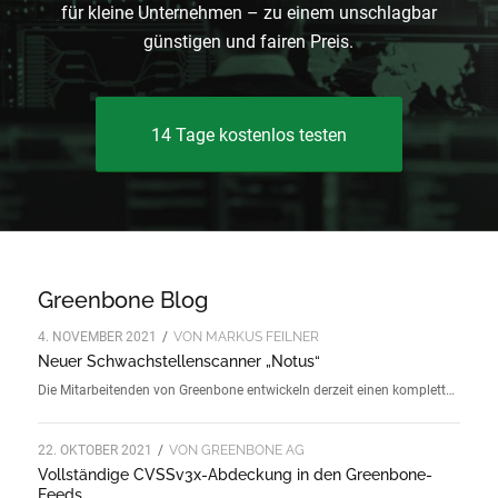
für kleine Unternehmen – zu einem unschlagbar
günstigen und fairen Preis.
14 Tage kostenlos testen
Greenbone Blog
4. NOVEMBER 2021
/
VON
MARKUS FEILNER
Neuer Schwachstellenscanner „Notus“
Die Mitarbeitenden von Greenbone entwickeln derzeit einen komplett…
22. OKTOBER 2021
/
VON
GREENBONE AG
Vollständige CVSSv3x-Abdeckung in den Greenbone-
Feeds