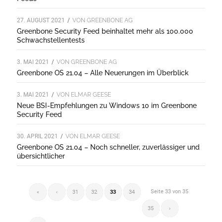
27. AUGUST 2021
/
VON
GREENBONE AG
Greenbone Security Feed beinhaltet mehr als 100.000
Schwachstellentests
3. MAI 2021
/
VON
GREENBONE AG
Greenbone OS 21.04 – Alle Neuerungen im Überblick
3. MAI 2021
/
VON
ELMAR GEESE
Neue BSI-Empfehlungen zu Windows 10 im Greenbone
Security Feed
30. APRIL 2021
/
VON
ELMAR GEESE
Greenbone OS 21.04 – Noch schneller, zuverlässiger und
übersichtlicher
Seite 33 von 35
«
‹
31
32
33
34
35
›