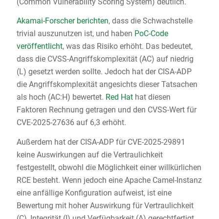
(Common Vulnerability Scoring System) deutlich.
Akamai-Forscher berichten
, dass die Schwachstelle
trivial auszunutzen ist, und haben
PoC-Code
veröffentlicht
, was das Risiko erhöht. Das bedeutet,
dass die CVSS-Angriffskomplexität (AC) auf niedrig
(L) gesetzt werden sollte. Jedoch hat der CISA-ADP
die Angriffskomplexität angesichts dieser Tatsachen
als hoch (AC:H) bewertet.
Red Hat
hat diesen
Faktoren Rechnung getragen und den CVSS-Wert für
CVE-2025-27636 auf 6,3 erhöht.
Außerdem hat der CISA-ADP für CVE-2025-29891
keine Auswirkungen auf die Vertraulichkeit
festgestellt, obwohl die Möglichkeit einer willkürlichen
RCE besteht. Wenn jedoch eine Apache Camel-Instanz
eine anfällige Konfiguration aufweist, ist eine
Bewertung mit hoher Auswirkung für Vertraulichkeit
(C), Integrität (I) und Verfügbarkeit (A) gerechtfertigt,