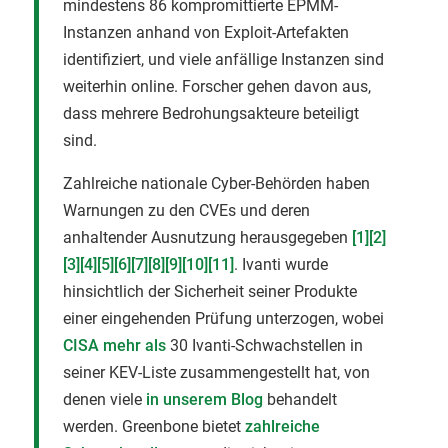
mindestens 86 kompromittierte EPMM-
Instanzen anhand von Exploit-Artefakten
identifiziert, und viele anfällige Instanzen sind
weiterhin online. Forscher gehen davon aus,
dass mehrere Bedrohungsakteure beteiligt
sind.
Zahlreiche nationale Cyber-Behörden haben
Warnungen zu den CVEs und deren
anhaltender Ausnutzung herausgegeben
[1]
[2]
[3]
[4]
[5]
[6]
[7]
[8]
[9]
[10]
[11]
. Ivanti wurde
hinsichtlich der Sicherheit seiner Produkte
einer eingehenden Prüfung unterzogen, wobei
CISA mehr als
30 Ivanti-Schwachstellen in
seiner KEV-Liste zusammengestellt hat, von
denen viele
in unserem Blog
behandelt
werden. Greenbone bietet
zahlreiche