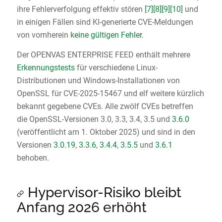
ihre Fehlerverfolgung effektiv stören
[7]
[8]
[9]
[10]
und
in einigen Fällen sind KI-generierte CVE-Meldungen
von vornherein
keine gültigen Fehler
.
Der OPENVAS ENTERPRISE FEED enthält mehrere
Erkennungstests
für verschiedene Linux-
Distributionen und Windows-Installationen von
OpenSSL für CVE-2025-15467 und elf weitere kürzlich
bekannt gegebene CVEs. Alle zwölf CVEs betreffen
die OpenSSL-Versionen 3.0, 3.3, 3.4, 3.5 und
3.6.0
(veröffentlicht am 1. Oktober 2025) und sind in den
Versionen
3.0.19
,
3.3.6
,
3.4.4
,
3.5.5
und
3.6.1
behoben.
Hypervisor-Risiko bleibt
Anfang 2026 erhöht