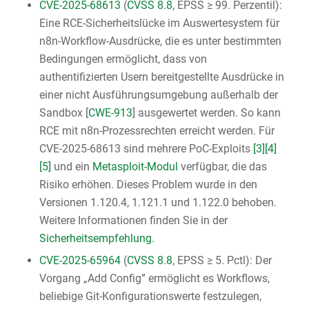
CVE-2025-68613
(
CVSS 8.8
, EPSS ≥ 99. Perzentil):
Eine RCE-Sicherheitslücke im Auswertesystem für
n8n-Workflow-Ausdrücke, die es unter bestimmten
Bedingungen ermöglicht, dass von
authentifizierten Usern bereitgestellte Ausdrücke in
einer nicht Ausführungsumgebung außerhalb der
Sandbox [
CWE-913
] ausgewertet werden. So kann
RCE mit n8n-Prozessrechten erreicht werden. Für
CVE-2025-68613 sind mehrere PoC-Exploits
[3]
[4]
[5]
und ein
Metasploit-Modul
verfügbar, die das
Risiko erhöhen. Dieses Problem wurde in den
Versionen 1.120.4, 1.121.1 und 1.122.0 behoben.
Weitere Informationen finden Sie in der
Sicherheitsempfehlung
.
CVE-2025-65964
(
CVSS 8.8
, EPSS ≥ 5. Pctl): Der
Vorgang „Add Config” ermöglicht es Workflows,
beliebige Git-Konfigurationswerte festzulegen,