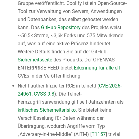
Gruppe veröffentlicht. Coolify ist ein Open-Source-
Tool zur Verwaltung von Servern, Anwendungen
und Datenbanken, das selbst gehostet werden
kann. Das
GitHub-Repository
des Projekts weist
~50,5k Sterne, ~3,6k Forks und 575 Mitwirkende
auf, was auf eine aktive Präsenz hindeutet.
Weitere Details finden Sie auf der GitHub-
Sicherheitsseite
des Produkts. Der OPENVAS
ENTERPRISE FEED bietet
Erkennung für alle elf
CVEs in der Veröffentlichung.
Nicht authentifizierter RCE in telnetd (
CVE-2026-
24061
,
CVSS 9.8
): Die Telnet-
Fernzugriffsanwendung gilt seit Jahrzehnten als
IT Schutz anfragen
kritisches Sicherheitsrisiko
. Sie bietet keine
Verschlüsselung für Daten während der
Kontakt aufnehmen
Übertragung, wodurch Angriffe vom Typ
„Adversary-in-the-Middle“ (AiTM) [
T1157
] trivial