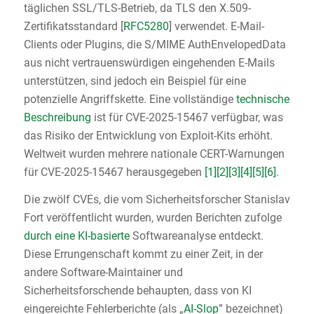
täglichen SSL/TLS-Betrieb, da TLS den X.509-
Zertifikatsstandard [
RFC5280
] verwendet. E-Mail-
Clients oder Plugins, die S/MIME AuthEnvelopedData
aus nicht vertrauenswürdigen eingehenden E-Mails
unterstützen, sind jedoch ein Beispiel für eine
potenzielle Angriffskette. Eine vollständige
technische
Beschreibung
ist für CVE-2025-15467 verfügbar, was
das Risiko der Entwicklung von Exploit-Kits erhöht.
Weltweit wurden mehrere nationale CERT-Warnungen
für CVE-2025-15467 herausgegeben
[1]
[2]
[3]
[4]
[5]
[6]
.
Die zwölf CVEs, die vom Sicherheitsforscher Stanislav
Fort veröffentlicht wurden, wurden Berichten zufolge
durch eine KI-basierte
Softwareanalyse entdeckt.
Diese Errungenschaft kommt zu einer Zeit, in der
andere Software-Maintainer und
Sicherheitsforschende behaupten, dass von KI
eingereichte Fehlerberichte (als „
AI-Slop
” bezeichnet)