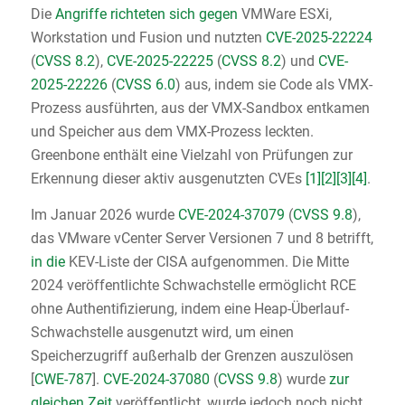
Die
Angriffe richteten sich gegen
VMWare ESXi,
Workstation und Fusion und nutzten
CVE-2025-22224
(
CVSS 8.2
),
CVE-2025-22225
(
CVSS 8.2
) und
CVE-
2025-22226
(
CVSS 6.0
) aus, indem sie Code als VMX-
Prozess ausführten, aus der VMX-Sandbox entkamen
und Speicher aus dem VMX-Prozess leckten.
Greenbone enthält eine Vielzahl von Prüfungen zur
Erkennung dieser aktiv ausgenutzten CVEs
[1]
[2]
[3]
[4]
.
Im Januar 2026 wurde
CVE-2024-37079
(
CVSS 9.8
),
das VMware vCenter Server Versionen 7 und 8 betrifft,
in die
KEV-Liste der CISA aufgenommen. Die Mitte
2024 veröffentlichte Schwachstelle ermöglicht RCE
ohne Authentifizierung, indem eine Heap-Überlauf-
Schwachstelle ausgenutzt wird, um einen
Speicherzugriff außerhalb der Grenzen auszulösen
[
CWE-787
].
CVE-2024-37080
(
CVSS 9.8
) wurde
zur
gleichen Zeit
veröffentlicht, wurde jedoch noch nicht