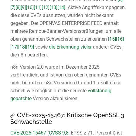
[7]
[8]
[9]
[10]
[11]
[12]
[13]
[14]
. Aktive Angriffskampagnen,
die diese CVEs ausnutzen, wurden nicht bekannt
gegeben. Der OPENVAS ENTERPRISE FEED enthält
mehrere Remote-Banner-Versionsprüfungen, um alle
oben genannten Schwachstellen zu erkennen
[15]
[16]
[17]
[18]
[19]
sowie
die Erkennung vieler
anderer CVEs,
die n8n betreffen.
n8n Version 2.0 wurde im Dezember 2025
veröffentlicht und ist von den oben genannten CVEs
nicht betroffen. n8n-Versionen 0.x und 1.x sollten so
schnell wie möglich auf die neueste
vollständig
gepatchte
Version aktualisieren.
CVE-2025-15467: Kritische OpenSSL 3
Schwachstelle
CVE-2025-15467
(
CVSS 9,8
, EPSS ≥ 71. Perzentil) ist