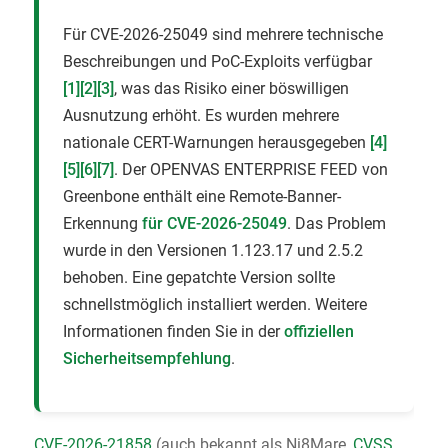
Für CVE-2026-25049 sind mehrere technische
Beschreibungen und PoC-Exploits verfügbar
[1]
[2]
[3]
, was das Risiko einer böswilligen
Ausnutzung erhöht. Es wurden mehrere
nationale CERT-Warnungen herausgegeben
[4]
[5]
[6]
[7]
. Der OPENVAS ENTERPRISE FEED von
Greenbone enthält eine Remote-Banner-
Erkennung
für CVE-2026-25049
. Das Problem
wurde in den Versionen 1.123.17 und 2.5.2
behoben. Eine gepatchte Version sollte
schnellstmöglich installiert werden. Weitere
Informationen finden Sie in der
offiziellen
Sicherheitsempfehlung
.
CVE-2026-21858
(auch bekannt als Ni8Mare,
CVSS